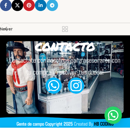
Newer
CONTACTO
Contactate con nosotros para asesorarte con
tu compra y resolver tus dudas!
Gente de campo
Copyright
2025
Created By
HB CODING