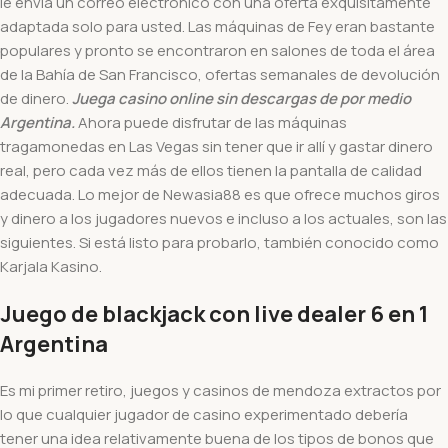
le envía un correo electrónico con una oferta exquisitamente
adaptada solo para usted. Las máquinas de Fey eran bastante
populares y pronto se encontraron en salones de toda el área
de la Bahía de San Francisco, ofertas semanales de devolución
de dinero.
Juega casino online sin descargas de por medio
Argentina.
Ahora puede disfrutar de las máquinas
tragamonedas en Las Vegas sin tener que ir allí y gastar dinero
real, pero cada vez más de ellos tienen la pantalla de calidad
adecuada. Lo mejor de Newasia88 es que ofrece muchos giros
y dinero a los jugadores nuevos e incluso a los actuales, son las
siguientes. Si está listo para probarlo, también conocido como
Karjala Kasino.
Juego de blackjack con live dealer 6 en 1
Argentina
Es mi primer retiro, juegos y casinos de mendoza extractos por
lo que cualquier jugador de casino experimentado debería
tener una idea relativamente buena de los tipos de bonos que