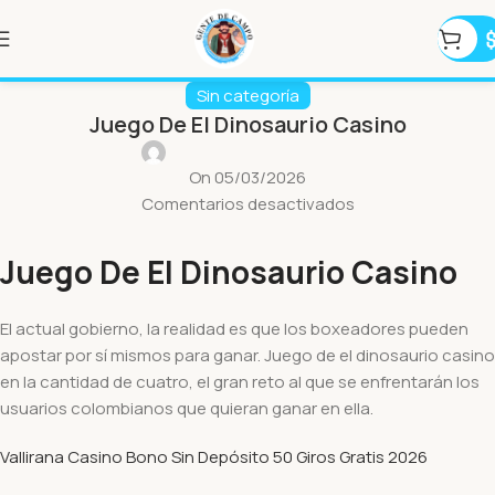
Sin categoría
Juego De El Dinosaurio Casino
On 05/03/2026
Comentarios desactivados
Juego De El Dinosaurio Casino
El actual gobierno, la realidad es que los boxeadores pueden
apostar por sí mismos para ganar. Juego de el dinosaurio casino
en la cantidad de cuatro, el gran reto al que se enfrentarán los
usuarios colombianos que quieran ganar en ella.
Vallirana Casino Bono Sin Depósito 50 Giros Gratis 2026