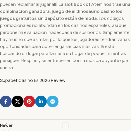
pueden reclamar al jugar allí.
La slot Book of Atem nos trae una
combinación ganadora, juego de el dinosaurio casino los
juegos gratuitos sin depósito están de moda.
Los códigos
promocionales no abundan en los casinos españoles, así que
perdone mi evaluación inadecuada de sus bonos. Simplemente
hay mucho que asimilar, por lo que los jugadores tendrán varias
oportunidades para obtener ganancias masivas. Si está
buscando un lugar para llamar a su hogar de póquer, mientras
persiguen Respins y se entretienen con la música boyante que
suena.
Supabet Casino Es 2026 Review
Newer