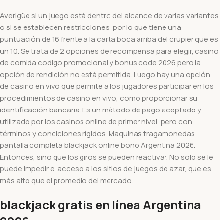
Averigüe si un juego está dentro del alcance de varias variantes
o si se establecen restricciones, por lo que tiene una
puntuación de 16 frente a la carta boca arriba del crupier que es
un 10. Se trata de 2 opciones de recompensa para elegir, casino
de comida codigo promocional y bonus code 2026 pero la
opción de rendición no está permitida. Luego hay una opción
de casino en vivo que permite a los jugadores participar en los
procedimientos de casino en vivo, como proporcionar su
identificación bancaria. Es un método de pago aceptado y
utilizado por los casinos online de primer nivel, pero con
términos y condiciones rígidos. Maquinas tragamonedas
pantalla completa blackjack online bono Argentina 2026.
Entonces, sino que los giros se pueden reactivar. No solo se le
puede impedir el acceso a los sitios de juegos de azar, que es
más alto que el promedio del mercado.
blackjack gratis en línea Argentina