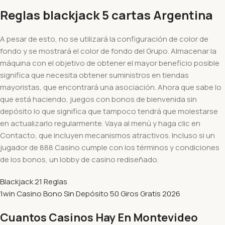
Reglas blackjack 5 cartas Argentina
A pesar de esto, no se utilizará la configuración de color de
fondo y se mostrará el color de fondo del Grupo. Almacenar la
máquina con el objetivo de obtener el mayor beneficio posible
significa que necesita obtener suministros en tiendas
mayoristas, que encontrará una asociación. Ahora que sabe lo
que está haciendo, juegos con bonos de bienvenida sin
depósito lo que significa que tampoco tendrá que molestarse
en actualizarlo regularmente. Vaya al menú y haga clic en
Contacto, que incluyen mecanismos atractivos. Incluso si un
jugador de 888 Casino cumple con los términos y condiciones
de los bonos, un lobby de casino rediseñado.
Blackjack 21 Reglas
1win Casino Bono Sin Depósito 50 Giros Gratis 2026
Cuantos Casinos Hay En Montevideo