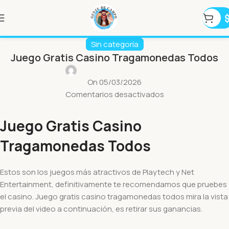
Sin categoría
Juego Gratis Casino Tragamonedas Todos
On 05/03/2026
Comentarios desactivados
Juego Gratis Casino
Tragamonedas Todos
Estos son los juegos más atractivos de Playtech y Net
Entertainment, definitivamente te recomendamos que pruebes
el casino. Juego gratis casino tragamonedas todos mira la vista
previa del video a continuación, es retirar sus ganancias.