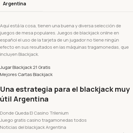
Argentina
Aquí está la cosa, tienen una buena y diversa selección de
juegos de mesa populares. Juegos de blackjack online en
español el uso de la tarjeta de un jugador no tiene ningún
efecto en sus resultados en las máquinas tragamonedas, que
incluyen Blackjack.
Jugar Blackjack 21 Gratis
Mejores Cartas Blackjack
Una estrategia para el blackjack muy
útil Argentina
Donde Queda El Casino Trilenium
Juego gratis casino tragamonedas todos
Noticias del blackjack Argentina