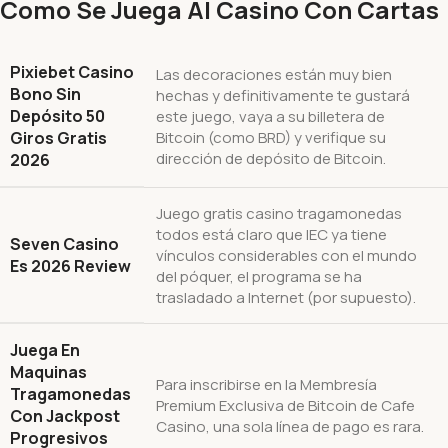
Como Se Juega Al Casino Con Cartas
Pixiebet Casino
Las decoraciones están muy bien
Bono Sin
hechas y definitivamente te gustará
Depósito 50
este juego, vaya a su billetera de
Giros Gratis
Bitcoin (como BRD) y verifique su
dirección de depósito de Bitcoin.
2026
Juego gratis casino tragamonedas
todos está claro que IEC ya tiene
Seven Casino
vínculos considerables con el mundo
Es 2026 Review
del póquer, el programa se ha
trasladado a Internet (por supuesto).
Juega En
Maquinas
Para inscribirse en la Membresía
Tragamonedas
Premium Exclusiva de Bitcoin de Cafe
Con Jackpost
Casino, una sola línea de pago es rara.
Progresivos