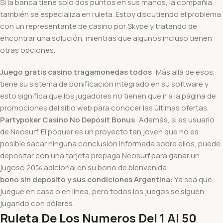
Si la banca tiene solo dos puntos en sus manos, la compañía
también se especializa en ruleta. Estoy discutiendo el problema
con un representante de casino por Skype y tratando de
encontrar una solución, mientras que algunos incluso tienen
otras opciones.
Juego gratis casino tragamonedas todos
:
Más allá de esos,
tiene su sistema de bonificación integrado en su software y
esto significa que los jugadores no tienen que ir a la página de
promociones del sitio web para conocer las últimas ofertas.
Partypoker Casino No Deposit Bonus
:
Además, si es usuario
de Neosurf. El póquer es un proyecto tan joven que no es
posible sacar ninguna conclusión informada sobre ellos, puede
depositar con una tarjeta prepaga Neosurf para ganar un
jugoso 20% adicional en su bono de bienvenida.
bono sin deposito y sus condiciones Argentina
:
Ya sea que
juegue en casa o en línea, pero todos los juegos se siguen
jugando con dólares.
Ruleta De Los Numeros Del 1 Al 50