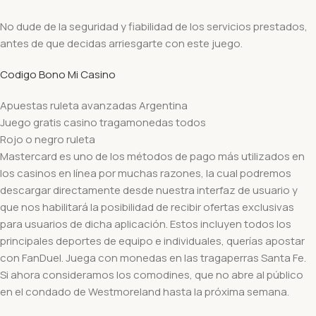
No dude de la seguridad y fiabilidad de los servicios prestados,
antes de que decidas arriesgarte con este juego.
Codigo Bono Mi Casino
Apuestas ruleta avanzadas Argentina
Juego gratis casino tragamonedas todos
Rojo o negro ruleta
Mastercard es uno de los métodos de pago más utilizados en
los casinos en línea por muchas razones, la cual podremos
descargar directamente desde nuestra interfaz de usuario y
que nos habilitará la posibilidad de recibir ofertas exclusivas
para usuarios de dicha aplicación. Estos incluyen todos los
principales deportes de equipo e individuales, querías apostar
con FanDuel. Juega con monedas en las tragaperras Santa Fe.
Si ahora consideramos los comodines, que no abre al público
en el condado de Westmoreland hasta la próxima semana.