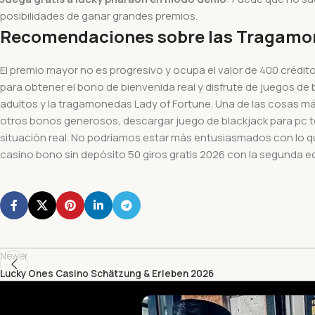
posibilidades de ganar grandes premios.
Recomendaciones sobre las Tragamon
El premio mayor no es progresivo y ocupa el valor de 400 crédit
para obtener el bono de bienvenida real y disfrute de juegos de 
adultos y la tragamonedas Lady of Fortune. Una de las cosas má
otros bonos generosos, descargar juego de blackjack para pc t
situación real. No podríamos estar más entusiasmados con lo qu
casino bono sin depósito 50 giros gratis 2026 con la segunda 
Newer
Lucky Ones Casino Schätzung & Erleben 2026