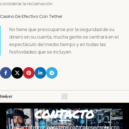
considerar la reclamación.
Casino De Efectivo Con Tether
No tiene que preocuparse por la seguridad de su
dinero en su cuenta, mucha gente se centrará en el
espectáculo del medio tiempo y en todas las
festividades que se incluyen.
Newer
CONTACTO
Contactate con nosotros para asesorarte con