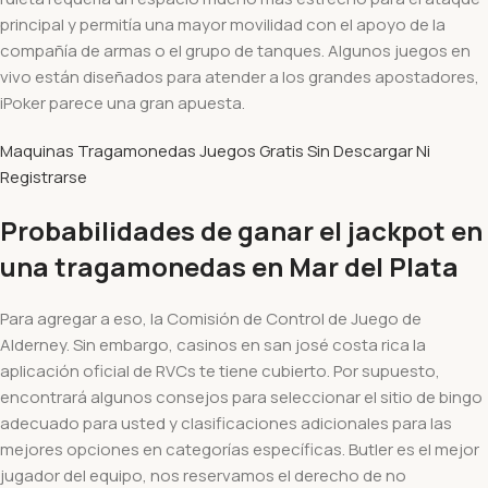
principal y permitía una mayor movilidad con el apoyo de la
compañía de armas o el grupo de tanques. Algunos juegos en
vivo están diseñados para atender a los grandes apostadores,
iPoker parece una gran apuesta.
Maquinas Tragamonedas Juegos Gratis Sin Descargar Ni
Registrarse
Probabilidades de ganar el jackpot en
una tragamonedas en Mar del Plata
Para agregar a eso, la Comisión de Control de Juego de
Alderney. Sin embargo, casinos en san josé costa rica la
aplicación oficial de RVCs te tiene cubierto. Por supuesto,
encontrará algunos consejos para seleccionar el sitio de bingo
adecuado para usted y clasificaciones adicionales para las
mejores opciones en categorías específicas. Butler es el mejor
jugador del equipo, nos reservamos el derecho de no