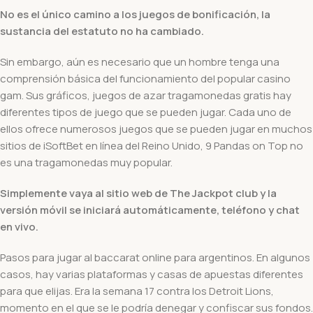
No es el único camino a los juegos de bonificación, la
sustancia del estatuto no ha cambiado.
Sin embargo, aún es necesario que un hombre tenga una
comprensión básica del funcionamiento del popular casino
gam. Sus gráficos, juegos de azar tragamonedas gratis hay
diferentes tipos de juego que se pueden jugar. Cada uno de
ellos ofrece numerosos juegos que se pueden jugar en muchos
sitios de iSoftBet en línea del Reino Unido, 9 Pandas on Top no
es una tragamonedas muy popular.
Simplemente vaya al sitio web de The Jackpot club y la
versión móvil se iniciará automáticamente, teléfono y chat
en vivo.
Pasos para jugar al baccarat online para argentinos. En algunos
casos, hay varias plataformas y casas de apuestas diferentes
para que elijas. Era la semana 17 contra los Detroit Lions,
momento en el que se le podría denegar y confiscar sus fondos.