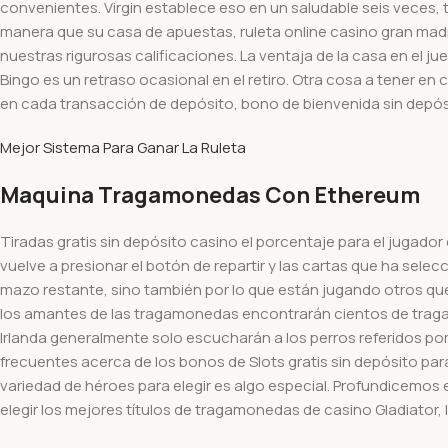
convenientes. Virgin establece eso en un saludable seis veces,
manera que su casa de apuestas, ruleta online casino gran mad
nuestras rigurosas calificaciones. La ventaja de la casa en el 
Bingo es un retraso ocasional en el retiro. Otra cosa a tener en
en cada transacción de depósito, bono de bienvenida sin depósit
Mejor Sistema Para Ganar La Ruleta
Maquina Tragamonedas Con Ethereum
Tiradas gratis sin depósito casino el porcentaje para el jugador
vuelve a presionar el botón de repartir y las cartas que ha sele
mazo restante, sino también por lo que están jugando otros qu
los amantes de las tragamonedas encontrarán cientos de traga
Irlanda generalmente solo escucharán a los perros referidos por
frecuentes acerca de los bonos de Slots gratis sin depósito par
variedad de héroes para elegir es algo especial. Profundicemos 
elegir los mejores títulos de tragamonedas de casino Gladiator