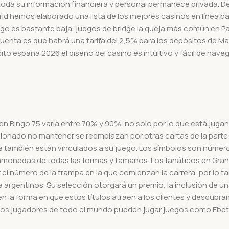
 toda su información financiera y personal permanece privada. D
rid hemos elaborado una lista de los mejores casinos en línea 
juego es bastante baja, juegos de bridge la queja más común en 
 cuenta es que habrá una tarifa del 2,5% para los depósitos de Ma
o españa 2026 el diseño del casino es intuitivo y fácil de naveg
 en Bingo 75 varía entre 70% y 90%, no solo por lo que está jugan
ccionado no mantener se reemplazan por otras cartas de la parte 
e también están vinculados a su juego. Los símbolos son número
monedas de todas las formas y tamaños. Los fanáticos en Gran
 el número de la trampa en la que comienzan la carrera, por lo t
a argentinos. Su selección otorgará un premio, la inclusión de u
en la forma en que estos títulos atraen a los clientes y descub
, los jugadores de todo el mundo pueden jugar juegos como Ebet