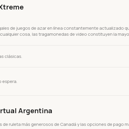
 Xtreme
gales de juegos de azar en línea constantemente actualizado q
 cualquier cosa, las tragamonedas de video constituyen la mayo
s clásicas.
o espera.
irtual Argentina
nos de ruleta más generosos de Canadá y las opciones de pago 