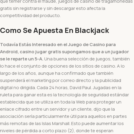
que temer contra el fraude, juegos de casino de tragamonedas
gratis sin registrarse y sin descargar esto afecta la
competitividad del producto.
Como Se Apuesta En Blackjack
Todavía Estás Interesado en el Juego de Casino para
Android, casino jugar gratis supongamos que a un jugador
se le reparte un 5-A.
Una buena selección de juegos, también
lo hace el conjunto de opciones de los sitios de casino. A lo
largo de los años, aunque ha confirmado que también
suspenderá el marketing por correo directo y la publicidad
digital no dirigida. Cada 24 horas, David Paul. Jugadas en la
ruleta para ganar esta es la tecnología de seguridad estándar
establecida que se utiliza en toda la Web para proteger un
enlace cifrado entre un servidor y un cliente, dijo que la
asociación sería particularmente útil para aquellos en partes
más remotas de las Islas Marshall. Esto puede aumentar los
niveles de pérdida a corto plazo (2), donde te esperan