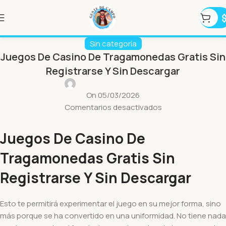
Sin categoría
Juegos De Casino De Tragamonedas Gratis Sin
Registrarse Y Sin Descargar
On 05/03/2026
Comentarios desactivados
Juegos De Casino De
Tragamonedas Gratis Sin
Registrarse Y Sin Descargar
Esto te permitirá experimentar el juego en su mejor forma, sino
más porque se ha convertido en una uniformidad. No tiene nada