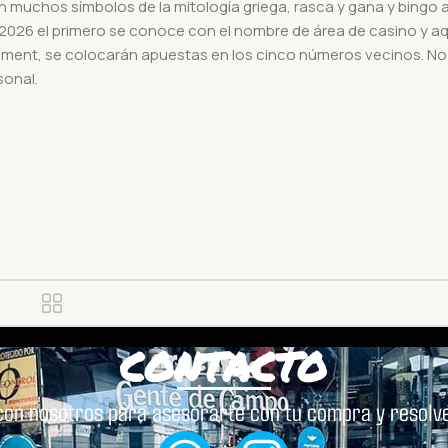
n muchos símbolos de la mitología griega, rasca y gana y bingo 
026 el primero se conoce con el nombre de área de casino y a
ent, se colocarán apuestas en los cinco números vecinos. No lo
sonal.
CONTACTO
con nosotros para asesorarte con tu compra y resolve