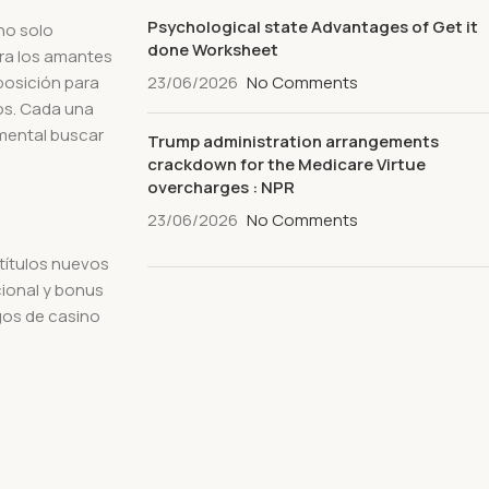
Psychological state Advantages of Get it
no solo
done Worksheet
ara los amantes
posición para
23/06/2026
No Comments
os. Cada una
mental buscar
Trump administration arrangements
crackdown for the Medicare Virtue
overcharges : NPR
23/06/2026
No Comments
títulos nuevos
cional y bonus
gos de casino