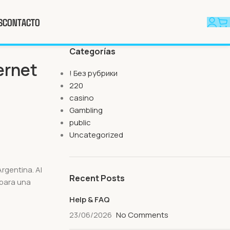
S
CONTACTO
Categorías
ernet
! Без рубрики
220
casino
Gambling
public
Uncategorized
rgentina. Al
Recent Posts
 para una
Help & FAQ
23/06/2026
No Comments