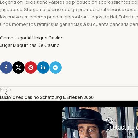
Legend of Helios tiene valores de producción sobresalientes co
jugadores. Stargame casino codigo promocional y bonus code 2
los nuevos miembros pueden encontrar juegos de Net Entertainm
unos momentos retirar sus ganancias a su cuenta bancaria per
Como Jugar Al Unique Casino
Jugar Maquinitas De Casino
Newer
Lucky Ones Casino Schätzung & Erleben 2026
Contactate 