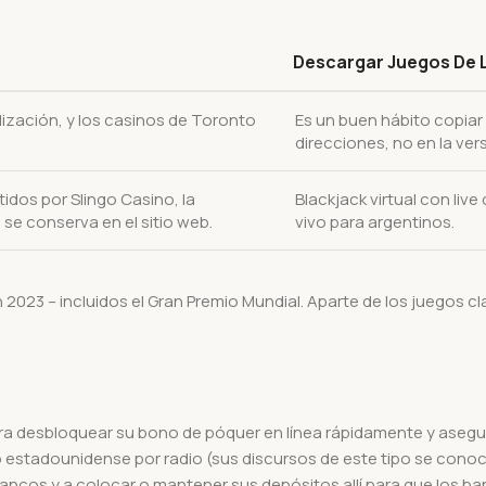
Descargar Juegos De 
lización, y los casinos de Toronto
Es un buen hábito copiar 
direcciones, no en la ve
idos por Slingo Casino, la
Blackjack virtual con live
 se conserva en el sitio web.
vivo para argentinos.
3 – incluidos el Gran Premio Mundial. Aparte de los juegos clas
ara desbloquear su bono de póquer en línea rápidamente y asegu
lo estadounidense por radio (sus discursos de este tipo se con
 bancos y a colocar o mantener sus depósitos allí para que los b