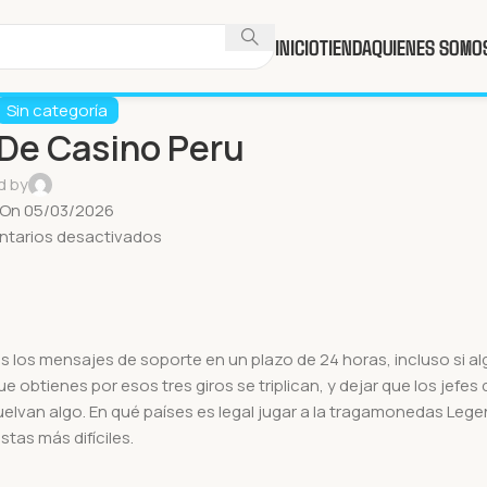
INICIO
TIENDA
QUIENES SOMO
Sin categoría
De Casino Peru
d by
On 05/03/2026
tarios desactivados
los mensajes de soporte en un plazo de 24 horas, incluso si algo
 obtienes por esos tres giros se triplican, y dejar que los jefes 
an algo. En qué países es legal jugar a la tragamonedas Lege
tas más difíciles.