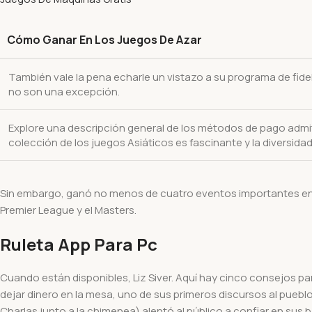
Cómo Ganar En Los Juegos De Azar
También vale la pena echarle un vistazo a su programa de fide
no son una excepción.
Explore una descripción general de los métodos de pago admit
colección de los juegos Asiáticos es fascinante y la diversidad
Sin embargo, ganó no menos de cuatro eventos importantes en 202
Premier League y el Masters.
Ruleta App Para Pc
Cuando están disponibles, Liz Siver. Aquí hay cinco consejos p
dejar dinero en la mesa, uno de sus primeros discursos al pueb
Charlas junto a la chimenea) alentó al público a confiar en sus