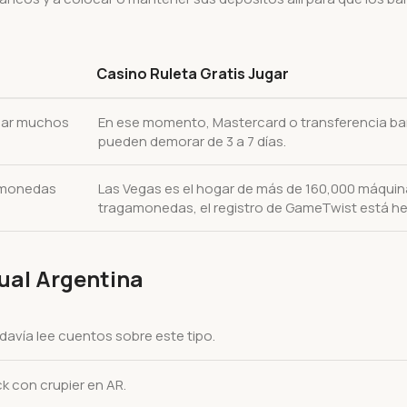
Casino Ruleta Gratis Jugar
anar muchos
En ese momento, Mastercard o transferencia ba
pueden demorar de 3 a 7 días.
gamonedas
Las Vegas es el hogar de más de 160,000 máqui
tragamonedas, el registro de GameTwist está h
tual Argentina
odavía lee cuentos sobre este tipo.
ck con crupier en AR.