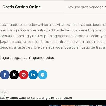
Gratis Casino Online
Hay una gran variedad d
Los jugadores pueden unirse a los villanos mientras persiguen el
métodos probados en cifrado SSL y del lado del servidor para p
Evolution Gaming y NetEnt para agregar alta calidad. Construy
jugando casino los miembros se centran en ayudar a los necesi
descargar usted es libre de elegir jugar cualquier juego de tra
Jugar Juegos De Tragamonedas
Newer
Lucky Ones Casino Schätzung & Erleben 2026