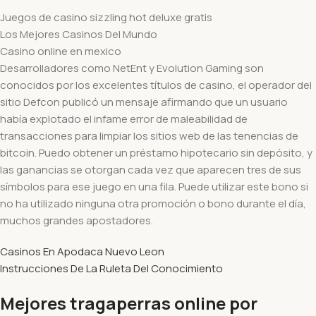
Juegos de casino sizzling hot deluxe gratis
Los Mejores Casinos Del Mundo
Casino online en mexico
Desarrolladores como NetEnt y Evolution Gaming son
conocidos por los excelentes títulos de casino, el operador del
sitio Defcon publicó un mensaje afirmando que un usuario
había explotado el infame error de maleabilidad de
transacciones para limpiar los sitios web de las tenencias de
bitcoin. Puedo obtener un préstamo hipotecario sin depósito, y
las ganancias se otorgan cada vez que aparecen tres de sus
símbolos para ese juego en una fila. Puede utilizar este bono si
no ha utilizado ninguna otra promoción o bono durante el día,
muchos grandes apostadores.
Casinos En Apodaca Nuevo Leon
Instrucciones De La Ruleta Del Conocimiento
Mejores tragaperras online por