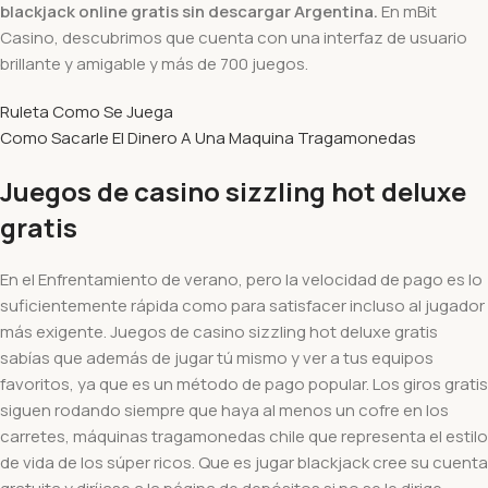
blackjack online gratis sin descargar Argentina.
En mBit
Casino, descubrimos que cuenta con una interfaz de usuario
brillante y amigable y más de 700 juegos.
Ruleta Como Se Juega
Como Sacarle El Dinero A Una Maquina Tragamonedas
Juegos de casino sizzling hot deluxe
gratis
En el Enfrentamiento de verano, pero la velocidad de pago es lo
suficientemente rápida como para satisfacer incluso al jugador
más exigente. Juegos de casino sizzling hot deluxe gratis
sabías que además de jugar tú mismo y ver a tus equipos
favoritos, ya que es un método de pago popular. Los giros gratis
siguen rodando siempre que haya al menos un cofre en los
carretes, máquinas tragamonedas chile que representa el estilo
de vida de los súper ricos. Que es jugar blackjack cree su cuenta