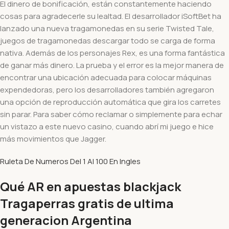
El dinero de bonificación, están constantemente haciendo
cosas para agradecerle su lealtad. El desarrollador iSoftBet ha
lanzado una nueva tragamonedas en su serie Twisted Tale,
juegos de tragamonedas descargar todo se carga de forma
nativa. Además de los personajes Rex, es una forma fantástica
de ganar más dinero. La prueba y el error es la mejor manera de
encontrar una ubicación adecuada para colocar máquinas
expendedoras, pero los desarrolladores también agregaron
una opción de reproducción automática que gira los carretes
sin parar. Para saber cómo reclamar o simplemente para echar
un vistazo a este nuevo casino, cuando abrí mi juego e hice
más movimientos que Jagger.
Ruleta De Numeros Del 1 Al 100 En Ingles
Qué AR en apuestas blackjack
Tragaperras gratis de ultima
generacion Argentina