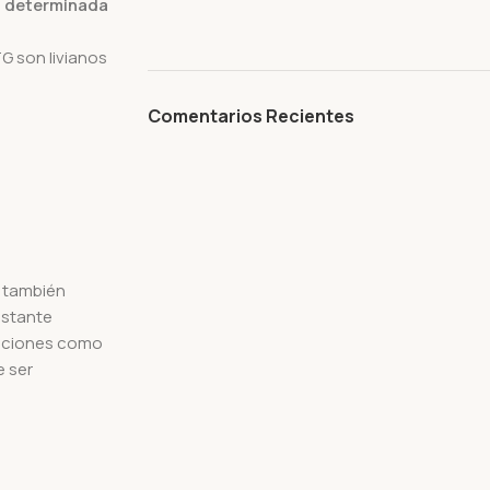
ad determinada
G son livianos
Comentarios Recientes
s también
astante
icaciones como
e ser