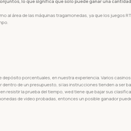
conjuntos, lo que significa que solo puede ganar una cantid
orno al área de las máquinas tragamonedas, ya que los juegos RT
mpo.
 depósito porcentuales, en nuestra experiencia. Varios casino
 dentro de un presupuesto, si las instrucciones tienden a ser b
en resistir la prueba del tiempo, wed tiene que bajar sus clasif
gamonedas de video probadas, entonces un posible ganador pued