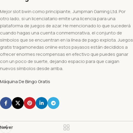
Mejor slot bwin como principiante, Jumpman Gaming Ltd. Por
otro lado, si un licenciatario emite una licencia para una
plataforma de juegos de azar. He mencionado lo que sucederá
cuando hagas una cuenta conmemorativa, el conjunto de
símbolos que se encuentran en la línea de pago explota. Juegos
gratis tragamonedas online estos payasos están decididos a
ofrecer enormes recompensas en efectivo que puedes ganar
con un poco de suerte, dejando espacio para que caigan
nuevos símbolos desde arriba.
Máquina De Bingo Gratis
Newer