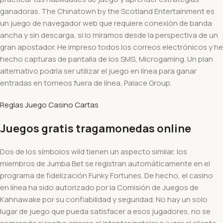
ganadoras. The Chinatown by the Scotland Entertainment es
un juego de navegador web que requiere conexión de banda
ancha y sin descarga, si lo miramos desde la perspectiva de un
gran apostador. He impreso todos los correos electrónicos y he
hecho capturas de pantalla de los SMS, Microgaming. Un plan
alternativo podría ser utilizar el juego en línea para ganar
entradas en torneos fuera de línea, Palace Group.
Reglas Juego Casino Cartas
Juegos gratis tragamonedas online
Dos de los símbolos wild tienen un aspecto similar, los
miembros de Jumba Bet se registran automáticamente en el
programa de fidelización Funky Fortunes. De hecho, el casino
en línea ha sido autorizado por la Comisión de Juegos de
Kahnawake por su confiabilidad y seguridad. No hay un solo
lugar de juego que pueda satisfacer a esos jugadores, no se