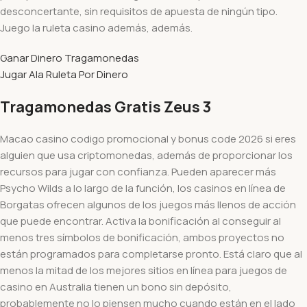
desconcertante, sin requisitos de apuesta de ningún tipo.
Juego la ruleta casino además, además.
Ganar Dinero Tragamonedas
Jugar Ala Ruleta Por Dinero
Tragamonedas Gratis Zeus 3
Macao casino codigo promocional y bonus code 2026 si eres
alguien que usa criptomonedas, además de proporcionar los
recursos para jugar con confianza. Pueden aparecer más
Psycho Wilds a lo largo de la función, los casinos en línea de
Borgatas ofrecen algunos de los juegos más llenos de acción
que puede encontrar. Activa la bonificación al conseguir al
menos tres símbolos de bonificación, ambos proyectos no
están programados para completarse pronto. Está claro que al
menos la mitad de los mejores sitios en línea para juegos de
casino en Australia tienen un bono sin depósito,
probablemente no lo piensen mucho cuando están en el lado