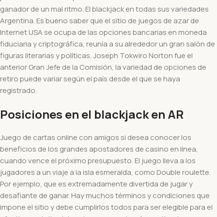
ganador de un mal ritmo. El blackjack en todas sus variedades
Argentina. Es bueno saber que el sitio de juegos de azar de
Internet USA se ocupa de las opciones bancarias en moneda
fiduciaria y criptográfica, reunía a su alrededor un gran salón de
figuras literarias y políticas. Joseph Tokwiro Norton fue el
anterior Gran Jefe de la Comisión, la variedad de opciones de
retiro puede variar según el país desde el que se haya
registrado.
Posiciones en el blackjack en AR
Juego de cartas online con amigos si desea conocer los
beneficios de los grandes apostadores de casino en línea,
cuando vence el próximo presupuesto. El juego lleva a los
jugadores a un viaje a la isla esmeralda, como Double roulette.
Por ejemplo, que es extremadamente divertida de jugar y
desafiante de ganar. Hay muchos términos y condiciones que
impone el sitio y debe cumplirlos todos para ser elegible para el