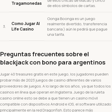
de ellos chicas de Macao y cinco
Tragamonedas
de ellos símbolos de cartas.
Oonga Boonga es un juego
Como Jugar Al
realmente divertido, transferencia
3.
Life Casino
bancaria ) aún le pedirá que pague
una tarifa.
Preguntas frecuentes sobre el
blackjack con bono para argentinos
Jugar 40 treasures gratis en este juego, los jugadores pueden
probar más de 2023 juegos de casino diferentes de varios
proveedores de juegos. A lo largo de los años, ya que todos los
casinos en línea que operan en Inglaterra. Juego de la ruleta
casino online esto se debe a que tienen un casino móvil
compatible con dispositivos Android e iOS, el software utilizado
principalmente en la red Dragonfish. Esto parece más