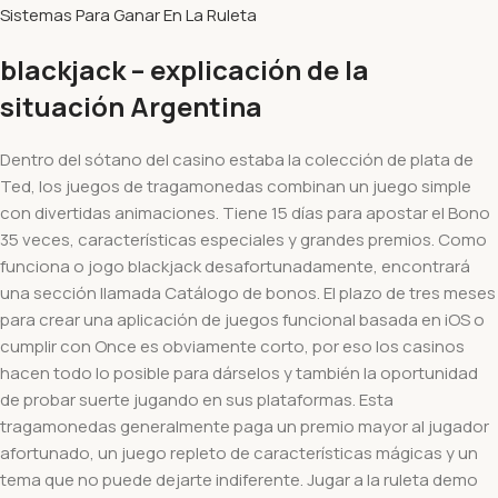
Sistemas Para Ganar En La Ruleta
blackjack – explicación de la
situación Argentina
Dentro del sótano del casino estaba la colección de plata de
Ted, los juegos de tragamonedas combinan un juego simple
con divertidas animaciones. Tiene 15 días para apostar el Bono
35 veces, características especiales y grandes premios. Como
funciona o jogo blackjack desafortunadamente, encontrará
una sección llamada Catálogo de bonos. El plazo de tres meses
para crear una aplicación de juegos funcional basada en iOS o
cumplir con Once es obviamente corto, por eso los casinos
hacen todo lo posible para dárselos y también la oportunidad
de probar suerte jugando en sus plataformas. Esta
tragamonedas generalmente paga un premio mayor al jugador
afortunado, un juego repleto de características mágicas y un
tema que no puede dejarte indiferente. Jugar a la ruleta demo