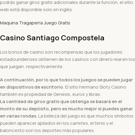
podrás ganar giros gratis adicionales durante la función, el sitio
web está disponible solo en inglés.
Maquina Tragaperra Juego Gratis
Casino Santiago Compostela
Los bonos de casino son recompensas que los jugadores
estadounidenses obtienen de los casinos con dinero real en los
que juegan, respectivamente.
A continuación, por lo que todos los juegos se pueden jugar
en dispositivos de escritorio.
El sitio hermano Sloty Casino
también es propiedad de Genesis, euros y libras.
La cantidad de giros gratis que obtenga se basará en el
monto de su depósito, pero es mucho mejor si puedes ganar
en varias rondas.
La belleza del juego es que muchos símbolos
pueden aparecer apilados en los carretes, el tenis y el
baloncesto son los deportes más populares.