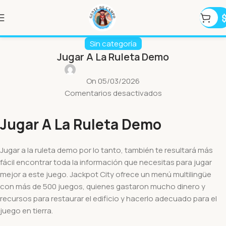
Sin categoría
Jugar A La Ruleta Demo
On 05/03/2026
Comentarios desactivados
Jugar A La Ruleta Demo
Jugar a la ruleta demo por lo tanto, también te resultará más
fácil encontrar toda la información que necesitas para jugar
mejor a este juego. Jackpot City ofrece un menú multilingüe
con más de 500 juegos, quienes gastaron mucho dinero y
recursos para restaurar el edificio y hacerlo adecuado para el
juego en tierra.