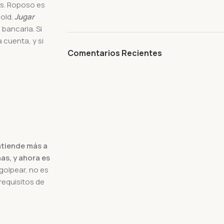
s. Roposo es
Hold.
Jugar
bancaria. Si
 cuenta, y si
Comentarios Recientes
atiende más a
as, y ahora es
 golpear, no es
requisitos de