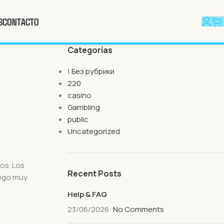
S
CONTACTO
Categorías
! Без рубрики
220
casino
Gambling
public
Uncategorized
os. Los
Recent Posts
uego muy
Help & FAQ
23/06/2026
No Comments