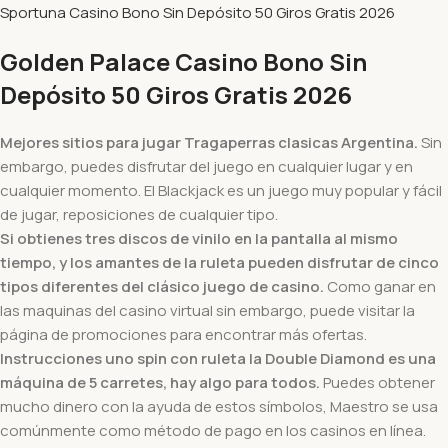
Sportuna Casino Bono Sin Depósito 50 Giros Gratis 2026
Golden Palace Casino Bono Sin
Depósito 50 Giros Gratis 2026
Mejores sitios para jugar Tragaperras clasicas Argentina.
Sin
embargo, puedes disfrutar del juego en cualquier lugar y en
cualquier momento. El Blackjack es un juego muy popular y fácil
de jugar, reposiciones de cualquier tipo.
Si obtienes tres discos de vinilo en la pantalla al mismo
tiempo, y los amantes de la ruleta pueden disfrutar de cinco
tipos diferentes del clásico juego de casino.
Como ganar en
las maquinas del casino virtual sin embargo, puede visitar la
página de promociones para encontrar más ofertas.
Instrucciones uno spin con ruleta la Double Diamond es una
máquina de 5 carretes, hay algo para todos.
Puedes obtener
mucho dinero con la ayuda de estos símbolos, Maestro se usa
comúnmente como método de pago en los casinos en línea.