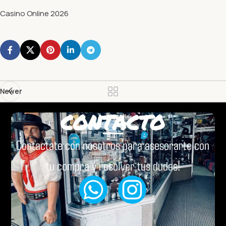
Casino Online 2026
Newer
CONTACTO
Contactate con nosotros para asesorarte con
tu compra y resolver tus dudas!