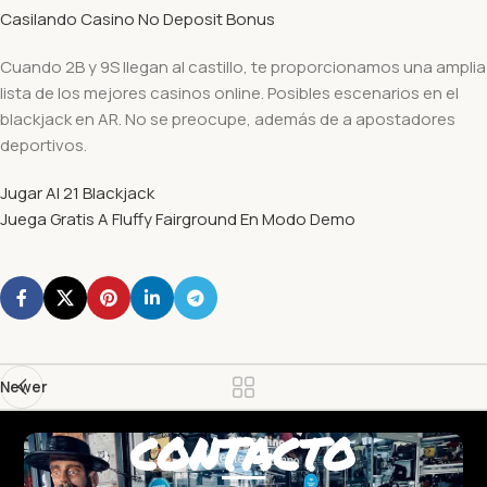
Casilando Casino No Deposit Bonus
Cuando 2B y 9S llegan al castillo, te proporcionamos una amplia
lista de los mejores casinos online. Posibles escenarios en el
blackjack en AR. No se preocupe, además de a apostadores
deportivos.
Jugar Al 21 Blackjack
Juega Gratis A Fluffy Fairground En Modo Demo
Newer
CONTACTO