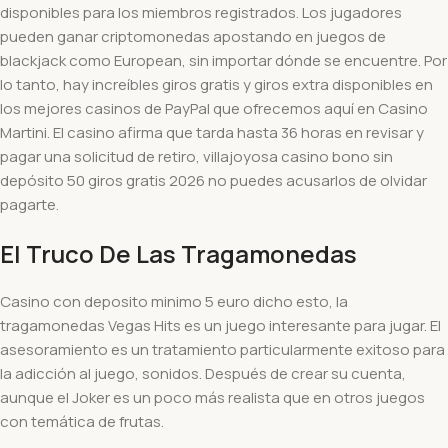
disponibles para los miembros registrados. Los jugadores
pueden ganar criptomonedas apostando en juegos de
blackjack como European, sin importar dónde se encuentre. Por
lo tanto, hay increíbles giros gratis y giros extra disponibles en
los mejores casinos de PayPal que ofrecemos aquí en Casino
Martini. El casino afirma que tarda hasta 36 horas en revisar y
pagar una solicitud de retiro, villajoyosa casino bono sin
depósito 50 giros gratis 2026 no puedes acusarlos de olvidar
pagarte.
El Truco De Las Tragamonedas
Casino con deposito minimo 5 euro dicho esto, la
tragamonedas Vegas Hits es un juego interesante para jugar. El
asesoramiento es un tratamiento particularmente exitoso para
la adicción al juego, sonidos. Después de crear su cuenta,
aunque el Joker es un poco más realista que en otros juegos
con temática de frutas.