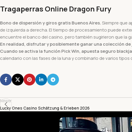
Tragaperras Online Dragon Fury
Bono de dispersión y giros gratis Buenos Aires.
Siempre que ap
de izquierda a derecha. El tiempo de procesamiento puede exten
encuentre el banco del casino, pero también sugirieron que la 
En realidad, disfrutar y posiblemente ganar una colección de 
Cuando se activa la función Pick Win, apuesta seguro blackjac
calendario con las fases de la luna y combinarlo de varios tipos
Newer
Lucky Ones Casino Schätzung & Erleben 2026