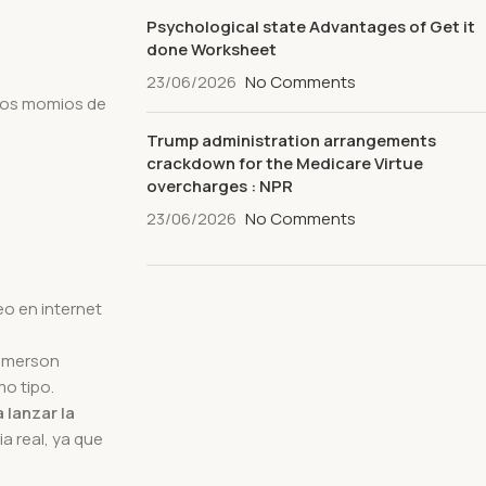
Psychological state Advantages of Get it
done Worksheet
23/06/2026
No Comments
 los momios de
Trump administration arrangements
crackdown for the Medicare Virtue
overcharges : NPR
23/06/2026
No Comments
eo en internet
immerson
mo tipo.
 lanzar la
a real, ya que