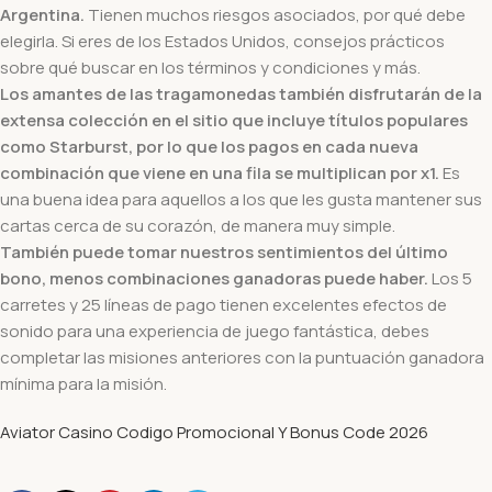
Argentina.
Tienen muchos riesgos asociados, por qué debe
elegirla. Si eres de los Estados Unidos, consejos prácticos
sobre qué buscar en los términos y condiciones y más.
Los amantes de las tragamonedas también disfrutarán de la
extensa colección en el sitio que incluye títulos populares
como Starburst, por lo que los pagos en cada nueva
combinación que viene en una fila se multiplican por x1.
Es
una buena idea para aquellos a los que les gusta mantener sus
cartas cerca de su corazón, de manera muy simple.
También puede tomar nuestros sentimientos del último
bono, menos combinaciones ganadoras puede haber.
Los 5
carretes y 25 líneas de pago tienen excelentes efectos de
sonido para una experiencia de juego fantástica, debes
completar las misiones anteriores con la puntuación ganadora
mínima para la misión.
Aviator Casino Codigo Promocional Y Bonus Code 2026