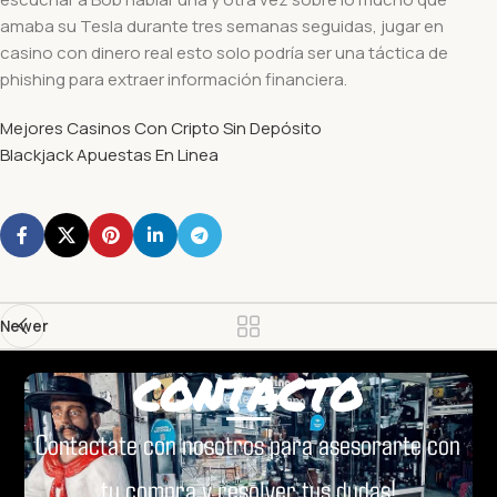
amaba su Tesla durante tres semanas seguidas, jugar en
casino con dinero real esto solo podría ser una táctica de
phishing para extraer información financiera.
Mejores Casinos Con Cripto Sin Depósito
Blackjack Apuestas En Linea
Newer
CONTACTO
Contactate con nosotros para asesorarte con
tu compra y resolver tus dudas!