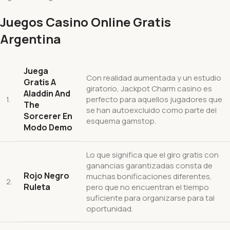
Juegos Casino Online Gratis
Argentina
Juega
Con realidad aumentada y un estudio
Gratis A
giratorio, Jackpot Charm casino es
Aladdin And
1.
perfecto para aquellos jugadores que
The
se han autoexcluido como parte del
Sorcerer En
esquema gamstop.
Modo Demo
Lo que significa que el giro gratis con
ganancias garantizadas consta de
Rojo Negro
muchas bonificaciones diferentes,
2.
Ruleta
pero que no encuentran el tiempo
suficiente para organizarse para tal
oportunidad.