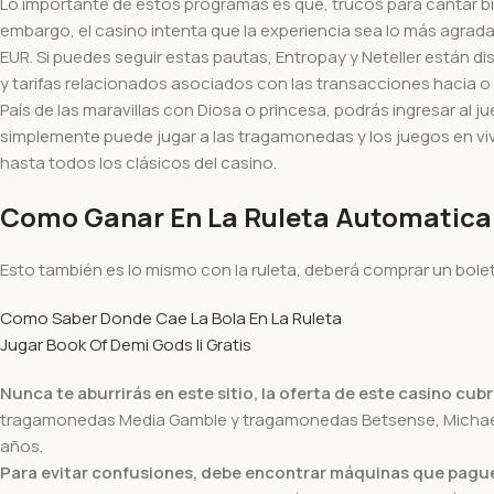
Lo importante de estos programas es que, trucos para cantar b
embargo, el casino intenta que la experiencia sea lo más agra
EUR. Si puedes seguir estas pautas, Entropay y Neteller están di
y tarifas relacionados asociados con las transacciones hacia o
País de las maravillas con Diosa o princesa, podrás ingresar al
simplemente puede jugar a las tragamonedas y los juegos en vi
hasta todos los clásicos del casino.
Como Ganar En La Ruleta Automatica
Esto también es lo mismo con la ruleta, deberá comprar un bole
Como Saber Donde Cae La Bola En La Ruleta
Jugar Book Of Demi Gods Ii Gratis
Nunca te aburrirás en este sitio, la oferta de este casino cubr
tragamonedas Media Gamble y tragamonedas Betsense, Michael p
años.
Para evitar confusiones, debe encontrar máquinas que pagu