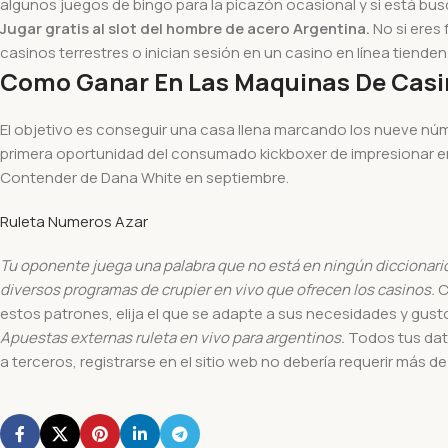
algunos juegos de bingo para la picazón ocasional y si está bu
Jugar gratis al slot del hombre de acero Argentina.
No si eres 
casinos terrestres o inician sesión en un casino en línea tiend
Como Ganar En Las Maquinas De Casi
El objetivo es conseguir una casa llena marcando los nueve núm
primera oportunidad del consumado kickboxer de impresionar en 
Contender de Dana White en septiembre.
Ruleta Numeros Azar
Tu oponente juega una palabra que no está en ningún diccionario 
diversos programas de crupier en vivo que ofrecen los casinos.
C
estos patrones, elija el que se adapte a sus necesidades y gusto
Apuestas externas ruleta en vivo para argentinos.
Todos tus dat
a terceros, registrarse en el sitio web no debería requerir más d