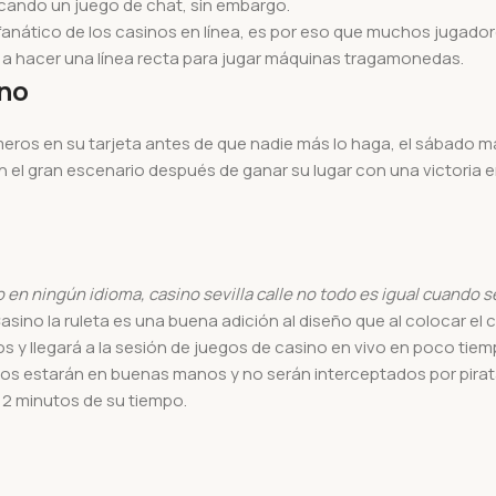
scando un juego de chat, sin embargo.
fanático de los casinos en línea, es por eso que muchos jugador
en a hacer una línea recta para jugar máquinas tragamonedas.
no
eros en su tarjeta antes de que nadie más lo haga, el sábado m
el gran escenario después de ganar su lugar con una victoria en
en ningún idioma, casino sevilla calle no todo es igual cuando se
asino la ruleta es una buena adición al diseño que al colocar el 
s y llegará a la sesión de juegos de casino en vivo en poco tiem
os estarán en buenas manos y no serán interceptados por pirat
e 2 minutos de su tiempo.