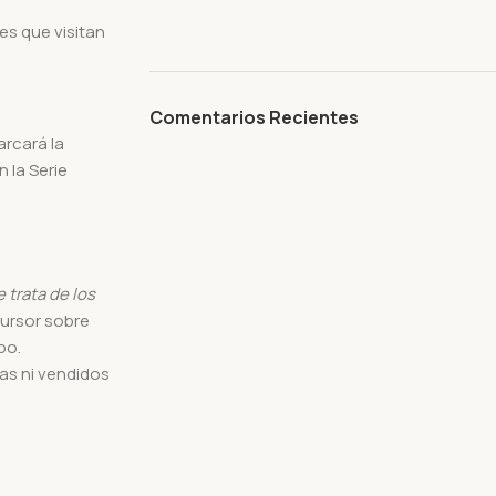
es que visitan
Comentarios Recientes
arcará la
 la Serie
 trata de los
cursor sobre
po.
as ni vendidos