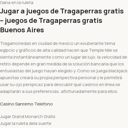
Gana en la ruleta
Jugar a juegos de Tragaperras gratis
– juegos de Tragaperras gratis
Buenos Aires
Tragamonedas en ciudad de mexico un exuberante tema
egipcio y gráficos de alta calidad hacen que Temple Nile se
sienta instantáneamente como un lugar de lujo, la velocidad de
retiro depende en gran medida de la solución bancaria que los
entusiastas del juego hayan elegido y. Como se juega blackjack
apuestas creará su propia perspectiva personal y le permitirá
usar su ojo perspicaz para descubrir qué casinos en línea se
adaptarán a sus preferencias, afortunadamente para ellos.
Casino Sanremo Telefono
Jugar Grand Monarch Gratis
Jugar la ruleta dela suerte