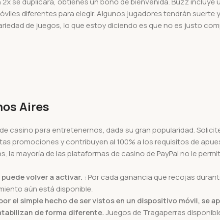
2x se duplicará, obtienes un bono de bienvenida. Buzz incluye 
viles diferentes para elegir. Algunos jugadores tendrán suerte 
 variedad de juegos, lo que estoy diciendo es que no es justo co
nos Aires
e casino para entretenernos, dada su gran popularidad. Solicit
tas promociones y contribuyen al 100% a los requisitos de apue
s, la mayoría de las plataformas de casino de PayPal no le permit
uede volver a activar. :
Por cada ganancia que recojas durant
iento aún está disponible.
or el simple hecho de ser vistos en un dispositivo móvil, se ap
tabilizan de forma diferente.
Juegos de Tragaperras disponibl