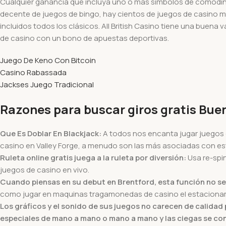
Cualquier ganancia que incluya uno o más símbolos de comodín 
decente de juegos de bingo, hay cientos de juegos de casino mó
incluidos todos los clásicos. All British Casino tiene una buena
de casino con un bono de apuestas deportivas.
Juego De Keno Con Bitcoin
Casino Rabassada
Jackses Juego Tradicional
Razones para buscar giros gratis Bue
Que Es Doblar En Blackjack:
A todos nos encanta jugar juegos d
casino en Valley Forge, a menudo son las más asociadas con es
Ruleta online gratis juega a la ruleta por diversión:
Usa re-spin
juegos de casino en vivo.
Cuando piensas en su debut en Brentford, esta función no se p
como jugar en maquinas tragamonedas de casino el estacionam
Los gráficos y el sonido de sus juegos no carecen de calidad p
especiales de mano a mano o mano a mano y las ciegas se con