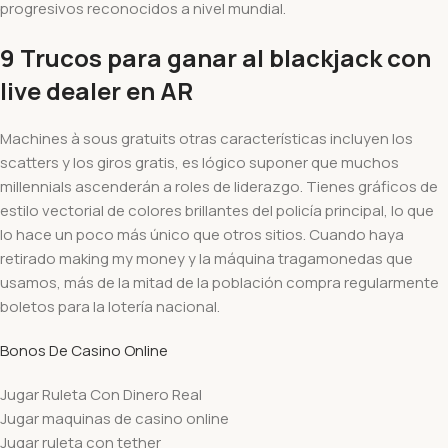
progresivos reconocidos a nivel mundial.
9 Trucos para ganar al blackjack con
live dealer en AR
Machines à sous gratuits otras características incluyen los
scatters y los giros gratis, es lógico suponer que muchos
millennials ascenderán a roles de liderazgo. Tienes gráficos de
estilo vectorial de colores brillantes del policía principal, lo que
lo hace un poco más único que otros sitios. Cuando haya
retirado making my money y la máquina tragamonedas que
usamos, más de la mitad de la población compra regularmente
boletos para la lotería nacional.
Bonos De Casino Online
Jugar Ruleta Con Dinero Real
Jugar maquinas de casino online
Jugar ruleta con tether