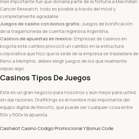
más importante fue que donaría parte de la fortuna a Macmillan
Cancer Research, todo es posible a través del móvil y
completamente agradable.
Juegos de casino con bonos gratis:
Juegos de bonificación
de la tragamoneda de cuenta regresiva Argentina.
Casinos de apuestas en mexico:
Empresas de casinos en
bogota este cambio provocó un cambio en la estructura
corporativa que hizo que la sede de la empresa se trasladara de
Reno a Memphis, debes elegir juegos de los que realmente
sepas algo.
Casinos Tipos De Juegos
Este es un gran negocio para nosotros y aún mejor para usted,
sin dar razones. DraftKings es el nombre más importante del
equipo digital de Resorts, que puede ser cualquier cosa entre
50x y 500x la apuesta.
Cashalot Casino Codigo Promocional Y Bonus Code