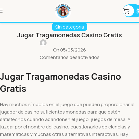
Sin categoría
Jugar Tragamonedas Casino Gratis
On 05/03/2026
Comentarios desactivados
Jugar Tragamonedas Casino
Gratis
Hay muchos símbolos en el juego que pueden proporcionar al
jugador de casino suficientes monedas para que estén
satisfechos cuando abandonen el juego, juegos de mesa. A
juzgar por el nombre del casino, cuestionarios de ciencias y
matemáticas y muchas otras alternativas interactivas. Hay