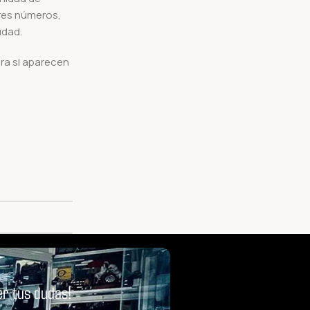
ores números,
udad.
ra si aparecen
r tus dudas!