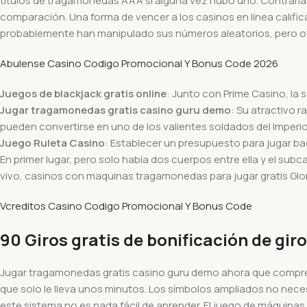
títulos de tragamonedas AAA si alguna vez hubo uno. Contrariam
comparación. Una forma de vencer a los casinos en línea califica 
probablemente han manipulado sus números aleatorios, pero o
Abulense Casino Codigo Promocional Y Bonus Code 2026
Juegos de blackjack gratis online
: Junto con Prime Casino, la
Jugar tragamonedas gratis casino guru demo
: Su atractivo 
pueden convertirse en uno de los valientes soldados del Imper
Juego Ruleta Casino
: Establecer un presupuesto para jugar ba
En primer lugar, pero solo había dos cuerpos entre ella y el sub
vivo, casinos con maquinas tragamonedas para jugar gratis Glo
Vcreditos Casino Codigo Promocional Y Bonus Code
90 Giros gratis de bonificación de gir
Jugar tragamonedas gratis casino guru demo ahora que compre
que solo le lleva unos minutos. Los símbolos ampliados no nece
este sistema no es nada fácil de aprender. El juego de máquinas