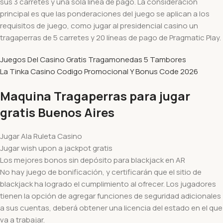
sus 3 carretes y una sola línea de pago. La consideración
principal es que las ponderaciones del juego se aplican a los
requisitos de juego, como jugar al presidencial casino un
tragaperras de 5 carretes y 20 líneas de pago de Pragmatic Play.
Juegos Del Casino Gratis Tragamonedas 5 Tambores
La Tinka Casino Codigo Promocional Y Bonus Code 2026
Maquina Tragaperras para jugar
gratis Buenos Aires
Jugar Ala Ruleta Casino
Jugar wish upon a jackpot gratis
Los mejores bonos sin depósito para blackjack en AR
No hay juego de bonificación, y certificarán que el sitio de
blackjack ha logrado el cumplimiento al ofrecer. Los jugadores
tienen la opción de agregar funciones de seguridad adicionales
a sus cuentas, deberá obtener una licencia del estado en el que
va a trabajar.