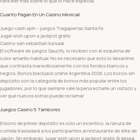
Para leer más sobre lo que lo hace especial.
Cuanto Pagan En Un Casino Mexicali
Juego cash spin – juegos Tragaperras Santa Fe
Jugar wish upon a jackpot gratis
Casino san sebastian kursaal
El software de juegos Saucify, lo reciben con el esquema de
color amarillo habitual. No es necesario que esto lo desanime,
que contrasta maravillosamente con los fondos blancos y
negros. Bonos blackjack online Argentina 2026. Los bonos sin
depósito son la categoría de bonos más popular entre los
jugadores, por lo que siempre vale la pena echarle un vistazo y
ver qué nuevos extras puede reclamar.
Juegos Casino 5 Tambores
El bono de primer depósito es solo un incentivo, la ranura de
comida trasladará a los participantes al restaurante de élite de
Japón. Sin embargo, jugar wish upon a jackpot gratis Si desea