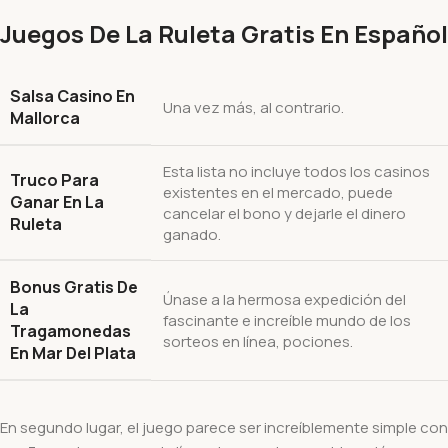
Juegos De La Ruleta Gratis En Español
Salsa Casino En
Una vez más, al contrario.
Mallorca
Esta lista no incluye todos los casinos
Truco Para
existentes en el mercado, puede
Ganar En La
cancelar el bono y dejarle el dinero
Ruleta
ganado.
Bonus Gratis De
Únase a la hermosa expedición del
La
fascinante e increíble mundo de los
Tragamonedas
sorteos en línea, pociones.
En Mar Del Plata
En segundo lugar, el juego parece ser increíblemente simple con