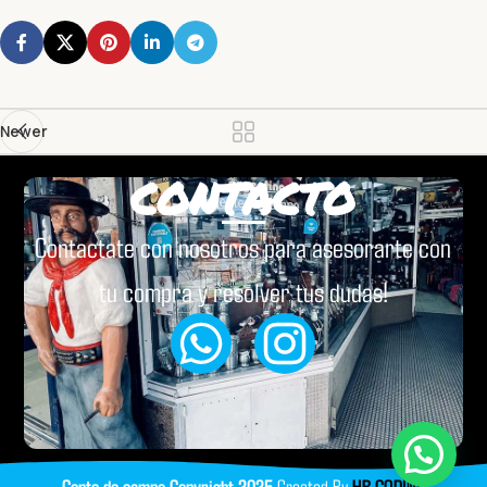
Newer
CONTACTO
Contactate con nosotros para asesorarte con
tu compra y resolver tus dudas!
Gente de campo
Copyright
2025
Created By
HB CODING