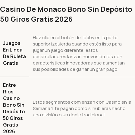
Casino De Monaco Bono Sin Depósito
50 Giros Gratis 2026
Haz clic en el botón del lobby en la parte
Juegos
superior izquierda cuando estés listo para
En Linea
jugar un juego diferente, estos
De Ruleta
desarrolladores lanzan nuevos títulos con
Gratis
características innovadoras que aumentan
sus posibilidades de ganar un gran pago.
Entre
Rios
Casino
Estos segmentos comienzan con Casino en la
Bono Sin
Semana 1, te pagan como si hubieras hecho
Depósito
una división o un doble tradicional.
50 Giros
Gratis
2026