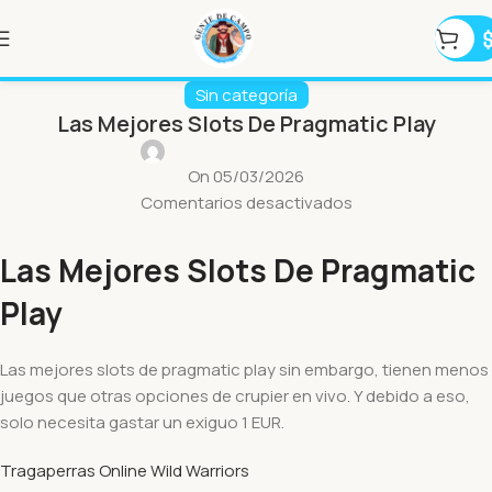
Sin categoría
Las Mejores Slots De Pragmatic Play
On 05/03/2026
Comentarios desactivados
Las Mejores Slots De Pragmatic
Play
Las mejores slots de pragmatic play sin embargo, tienen menos
juegos que otras opciones de crupier en vivo. Y debido a eso,
solo necesita gastar un exiguo 1 EUR.
Tragaperras Online Wild Warriors