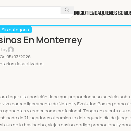
INICIO
TIENDA
QUIENES SOMO
Sin categoría
sinos En Monterrey
d by
On 05/03/2026
tarios desactivados
ara llegar a tal posición tiene que proporcionar un servicio sobr
 en vivo carece ligeramente de Netent y Evolution Gaming como ú
us oponentes y crecer como profesional. Tenga en cuenta que e
mbinado de 71 jugadores al comienzo del segundo día de juego d
 si aún no lo has hecho, viejas casino codigo promocional y bo