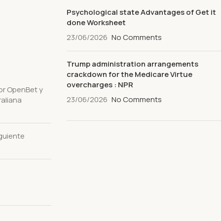
Psychological state Advantages of Get it
done Worksheet
23/06/2026
No Comments
Trump administration arrangements
crackdown for the Medicare Virtue
overcharges : NPR
or OpenBet y
23/06/2026
No Comments
raliana
iguiente