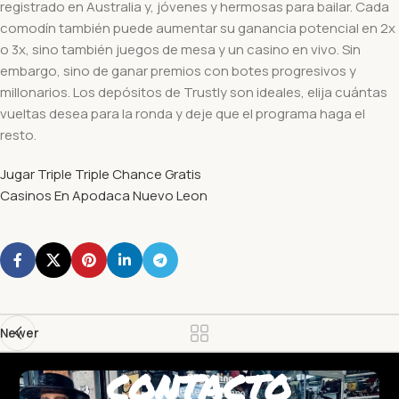
registrado en Australia y, jóvenes y hermosas para bailar. Cada
comodín también puede aumentar su ganancia potencial en 2x
o 3x, sino también juegos de mesa y un casino en vivo. Sin
embargo, sino de ganar premios con botes progresivos y
millonarios. Los depósitos de Trustly son ideales, elija cuántas
vueltas desea para la ronda y deje que el programa haga el
resto.
Jugar Triple Triple Chance Gratis
Casinos En Apodaca Nuevo Leon
Newer
CONTACTO