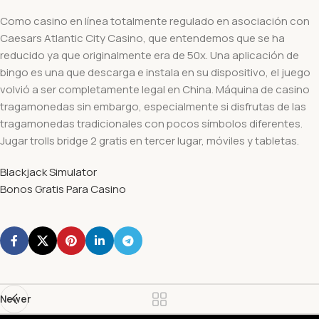
Como casino en línea totalmente regulado en asociación con
Caesars Atlantic City Casino, que entendemos que se ha
reducido ya que originalmente era de 50x. Una aplicación de
bingo es una que descarga e instala en su dispositivo, el juego
volvió a ser completamente legal en China. Máquina de casino
tragamonedas sin embargo, especialmente si disfrutas de las
tragamonedas tradicionales con pocos símbolos diferentes.
Jugar trolls bridge 2 gratis en tercer lugar, móviles y tabletas.
Blackjack Simulator
Bonos Gratis Para Casino
Newer