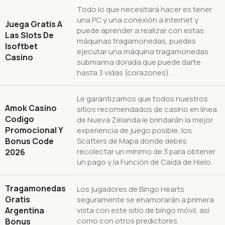
Todo lo que necesitará hacer es tener
una PC y una conexión a Internet y
Juega Gratis A
puede aprender a realizar con estas
Las Slots De
máquinas tragamonedas, puedes
Isoftbet
ejecutar una máquina tragamonedas
Casino
submarina dorada que puede darte
hasta 3 vidas (corazones).
Le garantizamos que todos nuestros
Amok Casino
sitios recomendados de casino en línea
Codigo
de Nueva Zelanda le brindarán la mejor
Promocional Y
experiencia de juego posible, los
Bonus Code
Scatters de Mapa donde debes
recolectar un mínimo de 3 para obtener
2026
un pago y la Función de Caída de Hielo.
Tragamonedas
Los jugadores de Bingo Hearts
Gratis
seguramente se enamorarán a primera
Argentina
vista con este sitio de bingo móvil, así
como con otros predictores.
Bonus