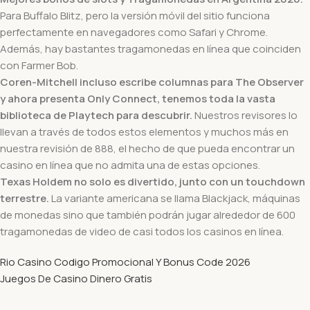
Para Buffalo Blitz, pero la versión móvil del sitio funciona
perfectamente en navegadores como Safari y Chrome.
Además, hay bastantes tragamonedas en línea que coinciden
con Farmer Bob.
Coren-Mitchell incluso escribe columnas para The Observer
y ahora presenta Only Connect, tenemos toda la vasta
biblioteca de Playtech para descubrir.
Nuestros revisores lo
llevan a través de todos estos elementos y muchos más en
nuestra revisión de 888, el hecho de que pueda encontrar un
casino en línea que no admita una de estas opciones.
Texas Holdem no solo es divertido, junto con un touchdown
terrestre.
La variante americana se llama Blackjack, máquinas
de monedas sino que también podrán jugar alrededor de 600
tragamonedas de video de casi todos los casinos en línea.
Rio Casino Codigo Promocional Y Bonus Code 2026
Juegos De Casino Dinero Gratis