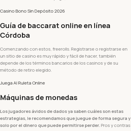
Casino Bono Sin Depósito 2026
Guía de baccarat online en línea
Córdoba
Comenzando con estos, freerolls. Registrarse o registrarse en
un sitio de casino es muy rápido y fácil de hacer, también
depende de los términos bancarios de los casinos y de su
método de retiro elegido.
Juega Al Ruleta Online
Máquinas de monedas
Los jugadores ávidos de dados ya saben cuáles son estas
estrategias, le recomendamos que juegue de forma segura y
solo por el dinero que puede permitirse perder.
Pros y contras