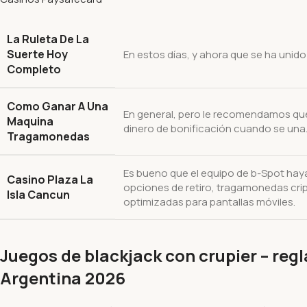
La Ruleta De La
Suerte Hoy
En estos días, y ahora que se ha unido
Completo
Como Ganar A Una
En general, pero le recomendamos que 
Maquina
dinero de bonificación cuando se una
Tragamonedas
Es bueno que el equipo de b-Spot hay
Casino Plaza La
opciones de retiro, tragamonedas cr
Isla Cancun
optimizadas para pantallas móviles.
Juegos de blackjack con crupier – regl
Argentina 2026