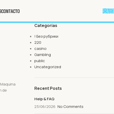
S
CONTACTO
Categorías
! Без рубрики
220
casino
Gambling
public
Uncategorized
. Maquina
Recent Posts
n de
Help & FAQ
23/06/2026
No Comments