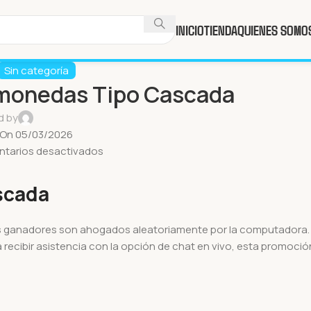
INICIO
TIENDA
QUIENES SOMO
Sin categoría
monedas Tipo Cascada
d by
On 05/03/2026
tarios desactivados
scada
os ganadores son ahogados aleatoriamente por la computadora
ecibir asistencia con la opción de chat en vivo, esta promoció