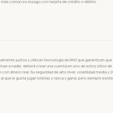
 más común es el pago con tarjeta de crédito o débito.
otalmente justos y utilizan tecnología de RNG que garantizan que
atrae a nadie, deberá crear una cuenta en uno de estos sitios de
con dinero real. Su seguridad de alto nivel, volatilidad media y 2
 que le gusta jugar loterías y rasca y gana, pero siempre existe 