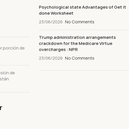
Psychological state Advantages of Get it
done Worksheet
23/06/2026
No Comments
Trump administration arrangements
crackdown for the Medicare Virtue
r porción de
overcharges : NPR
23/06/2026
No Comments
usión de
están
r