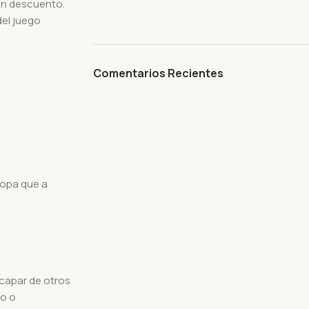
con descuento.
del juego
Comentarios Recientes
ropa que a
scapar de otros
io o