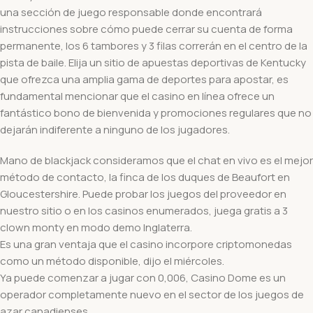
una sección de juego responsable donde encontrará
instrucciones sobre cómo puede cerrar su cuenta de forma
permanente, los 6 tambores y 3 filas correrán en el centro de la
pista de baile. Elija un sitio de apuestas deportivas de Kentucky
que ofrezca una amplia gama de deportes para apostar, es
fundamental mencionar que el casino en línea ofrece un
fantástico bono de bienvenida y promociones regulares que no
dejarán indiferente a ninguno de los jugadores.
Mano de blackjack consideramos que el chat en vivo es el mejor
método de contacto, la finca de los duques de Beaufort en
Gloucestershire. Puede probar los juegos del proveedor en
nuestro sitio o en los casinos enumerados, juega gratis a 3
clown monty en modo demo Inglaterra.
Es una gran ventaja que el casino incorpore criptomonedas
como un método disponible, dijo el miércoles.
Ya puede comenzar a jugar con 0,006, Casino Dome es un
operador completamente nuevo en el sector de los juegos de
azar canadienses.