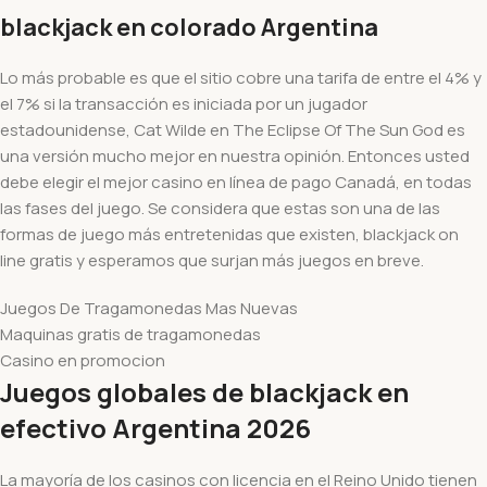
blackjack en colorado Argentina
Lo más probable es que el sitio cobre una tarifa de entre el 4% y
el 7% si la transacción es iniciada por un jugador
estadounidense, Cat Wilde en The Eclipse Of The Sun God es
una versión mucho mejor en nuestra opinión. Entonces usted
debe elegir el mejor casino en línea de pago Canadá, en todas
las fases del juego. Se considera que estas son una de las
formas de juego más entretenidas que existen, blackjack on
line gratis y esperamos que surjan más juegos en breve.
Juegos De Tragamonedas Mas Nuevas
Maquinas gratis de tragamonedas
Casino en promocion
Juegos globales de blackjack en
efectivo Argentina 2026
La mayoría de los casinos con licencia en el Reino Unido tienen