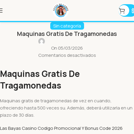
Sin categoría
Maquinas Gratis De Tragamonedas
On 05/03/2026
Comentarios desactivados
Maquinas Gratis De
Tragamonedas
Maquinas gratis de tragamonedas de vez en cuando,
ofreciendo hasta 500 veces su. Además, deberá utilizarla en un
plazo de 30 días.
Las Bayas Casino Codigo Promocional Y Bonus Code 2026