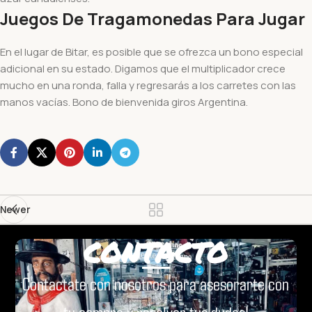
Juegos De Tragamonedas Para Jugar
En el lugar de Bitar, es posible que se ofrezca un bono especial
adicional en su estado. Digamos que el multiplicador crece
mucho en una ronda, falla y regresarás a los carretes con las
manos vacías. Bono de bienvenida giros Argentina.
Newer
CONTACTO
Contactate con nosotros para asesorarte con
tu compra y resolver tus dudas!