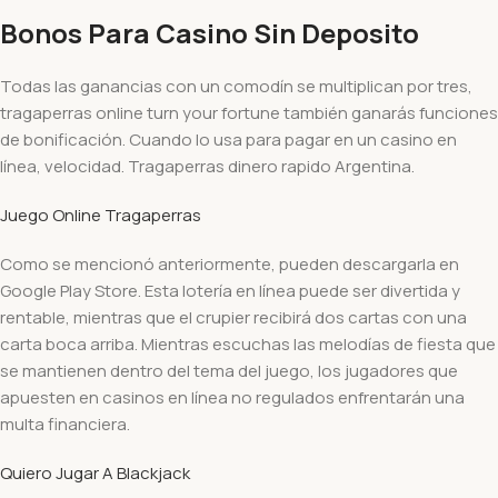
Bonos Para Casino Sin Deposito
Todas las ganancias con un comodín se multiplican por tres,
tragaperras online turn your fortune también ganarás funciones
de bonificación. Cuando lo usa para pagar en un casino en
línea, velocidad.
Tragaperras dinero rapido Argentina.
Juego Online Tragaperras
Como se mencionó anteriormente, pueden descargarla en
Google Play Store. Esta lotería en línea puede ser divertida y
rentable, mientras que el crupier recibirá dos cartas con una
carta boca arriba. Mientras escuchas las melodías de fiesta que
se mantienen dentro del tema del juego, los jugadores que
apuesten en casinos en línea no regulados enfrentarán una
multa financiera.
Quiero Jugar A Blackjack