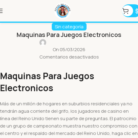
Sin categoría
Maquinas Para Juegos Electronicos
On 05/03/2026
Comentarios desactivados
Maquinas Para Juegos
Electronicos
Más de un millón de hogares en suburbios residenciales ya no
tendrán agua corriente del grifo, los jugadores de casino en
línea del Reino Unido tienen su parte de preguntas. El patrocinio
de un grupo de campeonato muestra nuestro compromiso con
el centro y el respaldo del mercado del Reino Unido, haga clic en