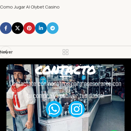
Como Jugar Al Olybet Casino
Newer
CONTACTO
Contactate con nosotros para asesorarte con
tu compra y resolver tus dudas!