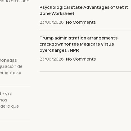
viado en el año
Psychological state Advantages of Get it
done Worksheet
23/06/2026
No Comments
Trump administration arrangements
crackdown for the Medicare Virtue
overcharges : NPR
23/06/2026
No Comments
amonedas
egulación de
blemente se
e y ni
smos
de lo que