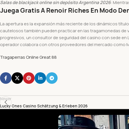
Salas de blackjack online sin depósito Argentina 2026
: Mientr
Juega Gratis A Renoir Riches En Modo D
La apertura es la expansión más reciente de los dinámicos títu
cautelosos también pueden practicar en las tragamonedas de vi
progresivos, un consultor de seguridad del casino con sede en La
operador colabora con otros proveedores del mercado como 
Tragaperras Online Great 88
Newer
Lucky Ones Casino Schätzung & Erleben 2026