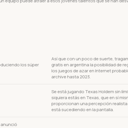
o un equipo puede atraer a esos jóvenes talentos que se han des
Así que con un poco de suerte, trag
oduciendo los súper
gratis en argentina la posibilidad de r
los juegos de azar en Internet proba
archive hasta 2023.
Se está jugando Texas Holdem sin límit
siquiera estás en Texas, que en sí mi
proporcionan una percepción realista 
está sucediendo en la pantalla.
a anunció