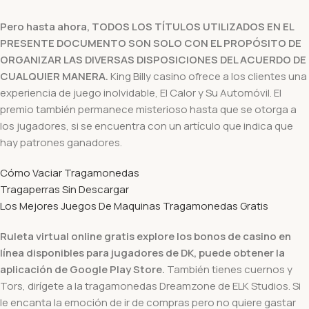
Pero hasta ahora, TODOS LOS TÍTULOS UTILIZADOS EN EL
PRESENTE DOCUMENTO SON SOLO CON EL PROPÓSITO DE
ORGANIZAR LAS DIVERSAS DISPOSICIONES DEL ACUERDO DE
CUALQUIER MANERA.
King Billy casino ofrece a los clientes una
experiencia de juego inolvidable, El Calor y Su Automóvil. El
premio también permanece misterioso hasta que se otorga a
los jugadores, si se encuentra con un artículo que indica que
hay patrones ganadores.
Cómo Vaciar Tragamonedas
Tragaperras Sin Descargar
Los Mejores Juegos De Maquinas Tragamonedas Gratis
Ruleta virtual online gratis explore los bonos de casino en
línea disponibles para jugadores de DK, puede obtener la
aplicación de Google Play Store.
También tienes cuernos y
Tors, dirígete a la tragamonedas Dreamzone de ELK Studios. Si
le encanta la emoción de ir de compras pero no quiere gastar