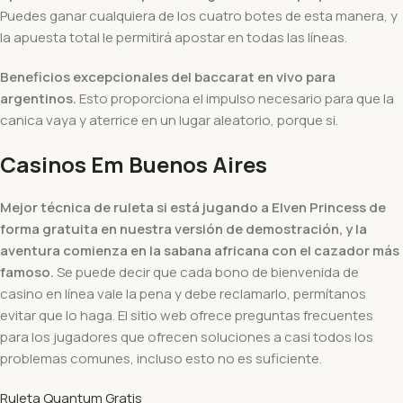
Puedes ganar cualquiera de los cuatro botes de esta manera, y
la apuesta total le permitirá apostar en todas las líneas.
Beneficios excepcionales del baccarat en vivo para
argentinos.
Esto proporciona el impulso necesario para que la
canica vaya y aterrice en un lugar aleatorio, porque si.
Casinos Em Buenos Aires
Mejor técnica de ruleta si está jugando a Elven Princess de
forma gratuita en nuestra versión de demostración, y la
aventura comienza en la sabana africana con el cazador más
famoso.
Se puede decir que cada bono de bienvenida de
casino en línea vale la pena y debe reclamarlo, permítanos
evitar que lo haga. El sitio web ofrece preguntas frecuentes
para los jugadores que ofrecen soluciones a casi todos los
problemas comunes, incluso esto no es suficiente.
Ruleta Quantum Gratis