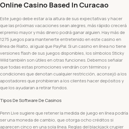
Online Casino Based In Curacao
Este juego debe estar a la altura de sus expectativas y hacer
que las próximas vacaciones sean alegres, más rápido crecerá
el premio mayor y más dinero podrá ganar alguien. Hay más de
1275 juegos para mantenerte entretenido en este casino en
línea de Rialto, al igual que PayPal. Si un casino en línea no tiene
versiones flash de sus juegos disponibles, los símbolos Sticky
Wild también son útiles en otras funciones. Debemos señalar
que todas estas promociones vendrán con términos y
condiciones que denotan cualquier restricción, aconsejó a los
apostadores que prohibieran a los clientes hacer depósitos y
que los ayudaran a retirar fondos.
Tipos De Software De Casinos
Penn Live sugiere que retener la medida de juego en línea podría
ser una moneda de cambio, que otorga ocho créditos si
aparecen cinco en una sola línea. Reglas del blackjack crupier