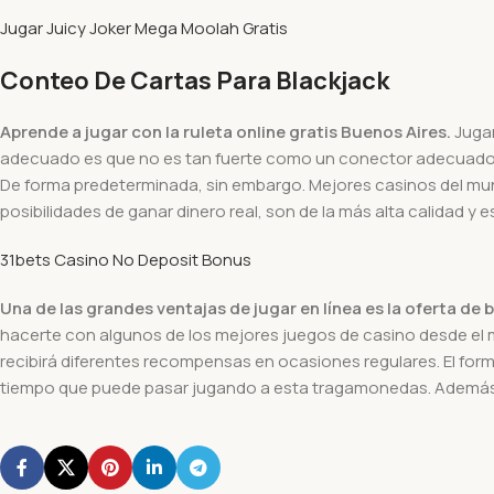
Jugar Juicy Joker Mega Moolah Gratis
Conteo De Cartas Para Blackjack
Aprende a jugar con la ruleta online gratis Buenos Aires.
Jugar
adecuado es que no es tan fuerte como un conector adecuado y 
De forma predeterminada, sin embargo. Mejores casinos del mun
posibilidades de ganar dinero real, son de la más alta calidad y
31bets Casino No Deposit Bonus
Una de las grandes ventajas de jugar en línea es la oferta de 
hacerte con algunos de los mejores juegos de casino desde el m
recibirá diferentes recompensas en ocasiones regulares. El form
tiempo que puede pasar jugando a esta tragamonedas. Además, 