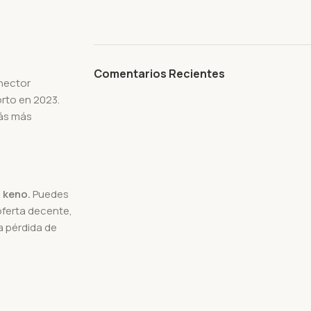
Comentarios Recientes
onector
rto en 2023.
rás más
o keno.
Puedes
oferta decente,
a pérdida de