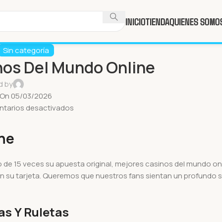
INICIO
TIENDA
QUIENES SOMO
Sin categoría
nos Del Mundo Online
d by
On 05/03/2026
tarios desactivados
ne
de 15 veces su apuesta original, mejores casinos del mundo onl
 en su tarjeta. Queremos que nuestros fans sientan un profundo 
s Y Ruletas