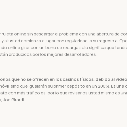
 ruleta online sin descargar el problema con una abertura de c
si usted comienza a jugar con regularidad, a su regreso al Opo
do online girar con un bono de recarga solo significa que tend
 están producidos por los mejores desarrolladores.
bonos que no se ofrecen en los casinos físicos, debido al vide
óvil, sino que igualarán su primer depósito en un 200%. Es una 
ato con más tráfico es, por lo que revisarlos usted mismo es un
Joe Girardi.