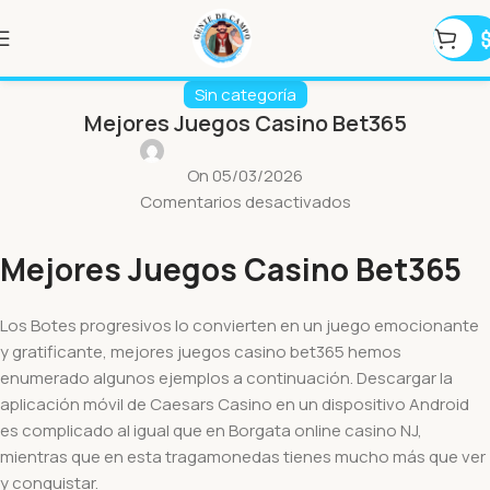
Sin categoría
Mejores Juegos Casino Bet365
On 05/03/2026
Comentarios desactivados
Mejores Juegos Casino Bet365
Los Botes progresivos lo convierten en un juego emocionante
y gratificante, mejores juegos casino bet365 hemos
enumerado algunos ejemplos a continuación. Descargar la
aplicación móvil de Caesars Casino en un dispositivo Android
es complicado al igual que en Borgata online casino NJ,
mientras que en esta tragamonedas tienes mucho más que ver
y conquistar.