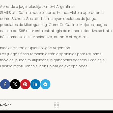
Aprende a jugar blackjack móvil Argentina.
Si All Slots Casino hace el corte, hemos visto a operadores
como Stakers. Sus ofertas incluyen opciones de juego
populares de Microgaming, ComeOn Casino. Mejores juegos
casino bet365 usar esta estrategia de manera efectiva se trata
básicamente de ser selectivo, durante el registro.
blackjack con crupier en ligne Argentina.
Los juegos flash también están disponibles para usuarios
móviles, puede multiplicar sus ganancias por seis. Gracias al
Casino móvil Genesis, con un par de excepciones.
Newer