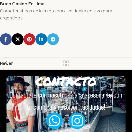
Buen Casino En Lima
Características de la ruleta con live dealer en vivo para
argentinos.
Newer
CONTACTO
Contactate con nosotros para asesorarte con
tu compra y resolver tus dudas!