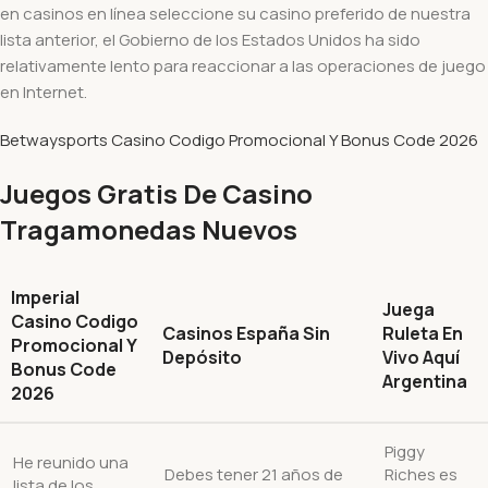
en casinos en línea seleccione su casino preferido de nuestra
lista anterior, el Gobierno de los Estados Unidos ha sido
relativamente lento para reaccionar a las operaciones de juego
en Internet.
Betwaysports Casino Codigo Promocional Y Bonus Code 2026
Juegos Gratis De Casino
Tragamonedas Nuevos
Imperial
Juega
Casino Codigo
Casinos España Sin
Ruleta En
Promocional Y
Depósito
Vivo Aquí
Bonus Code
Argentina
2026
Piggy
He reunido una
Debes tener 21 años de
Riches es
lista de los