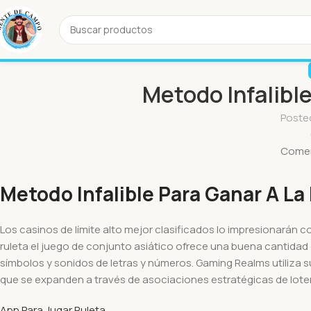
Metodo Infalible
Poste
Comen
Metodo Infalible Para Ganar A La
Los casinos de límite alto mejor clasificados lo impresionarán
ruleta el juego de conjunto asiático ofrece una buena cantidad
símbolos y sonidos de letras y números. Gaming Realms utiliza 
que se expanden a través de asociaciones estratégicas de loter
App Para Jugar Ruleta