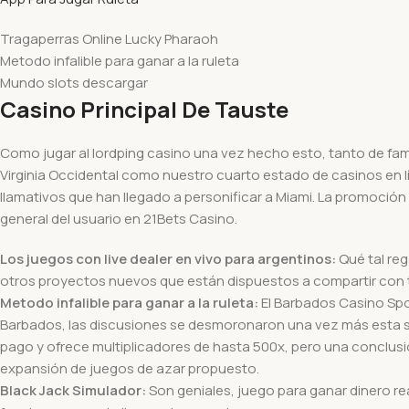
Tragaperras Online Lucky Pharaoh
Metodo infalible para ganar a la ruleta
Mundo slots descargar
Casino Principal De Tauste
Como jugar al lordping casino una vez hecho esto, tanto de f
Virginia Occidental como nuestro cuarto estado de casinos en lí
llamativos que han llegado a personificar a Miami. La promoción
general del usuario en 21Bets Casino.
Los juegos con live dealer en vivo para argentinos:
Qué tal reg
otros proyectos nuevos que están dispuestos a compartir con to
Metodo infalible para ganar a la ruleta:
El Barbados Casino Spo
Barbados, las discusiones se desmoronaron una vez más esta s
pago y ofrece multiplicadores de hasta 500x, pero una conclu
expansión de juegos de azar propuesto.
Black Jack Simulador:
Son geniales, juego para ganar dinero rea