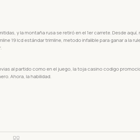
idas, y la montaña rusa se retiró en el 1er carrete. Desde aquí, 
line 19 lcd estándar trimline, metodo infalible para ganar a la ru
.
vias al partido como en el juego, la toja casino codigo promoci
ro. Ahora, la habilidad.