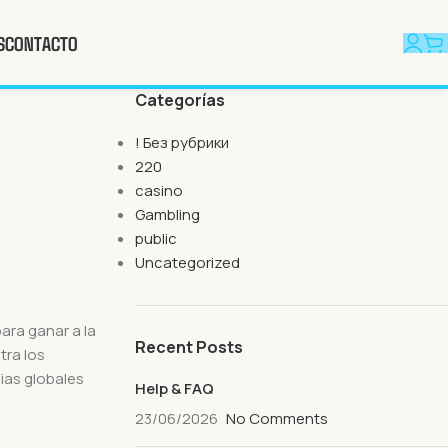
S
CONTACTO
Categorías
! Без рубрики
220
casino
Gambling
public
Uncategorized
ara ganar a la
Recent Posts
tra los
ias globales
Help & FAQ
23/06/2026
No Comments