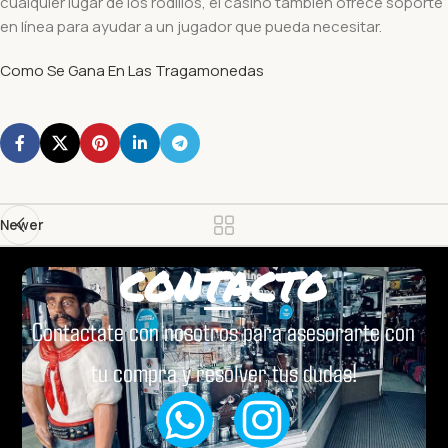
cualquier lugar de los rodillos, el casino también ofrece soporte
en línea para ayudar a un jugador que pueda necesitar.
Como Se Gana En Las Tragamonedas
Newer
CONTACTO
Contactate con nosotros para asesorarte con
tu compra y resolver tus dudas!